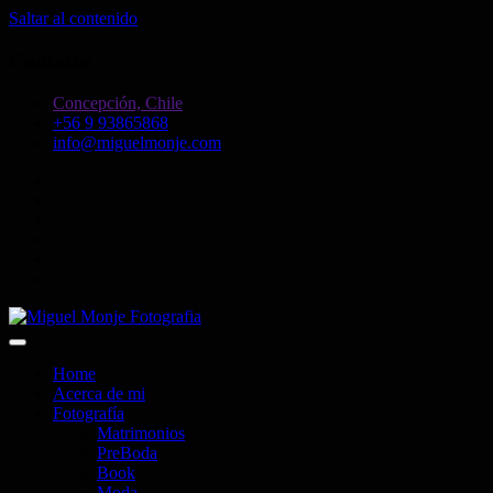
Saltar al contenido
Contacto
Concepción, Chile
+56 9 93865868
info@miguelmonje.com
Retratos y Bodas
Miguel Monje Fotografia
Home
Acerca de mi
Fotografía
Matrimonios
PreBoda
Book
Moda